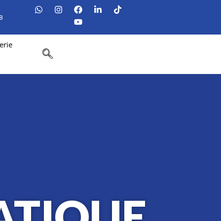
8
erie
ATIQUE