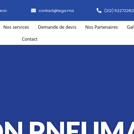
contact@lega.ma
(212) 52272282
aroc
Nos services
Demande de devis
Nos Partenaires
Gal
Contact
ON PNEUM