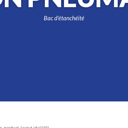
Bac d'
étanchéité
e_product_layout id="10"]