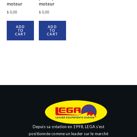
moteur
moteur
$
0,00
$
0,00
ADD
ADD
TO
TO
CART
CART
Depuis sa création en 1998, LEGA s’est
positionnée comme un leader sur le marché