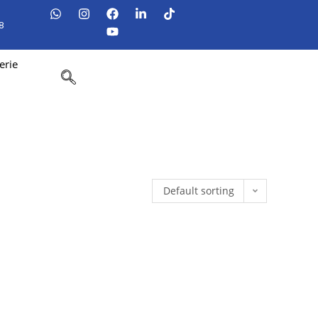
8
erie
Default sorting