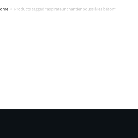
ome
>
Products tagged “aspirateur chantier poussières béton”