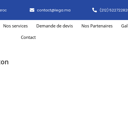
contact@lega.ma
(212) 52272282
aroc
Nos services
Demande de devis
Nos Partenaires
Gal
Contact
ton