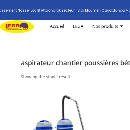
tissement Nasser Lot 18 Attacharok secteur 1 Sidi Moumen Casablanca M
Accueil
LEGA
Nos produits
aspirateur chantier poussières bé
Showing the single result