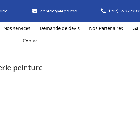
contact@lega.ma
(212) 52272282
aroc
Nos services
Demande de devis
Nos Partenaires
Gal
Contact
erie peinture