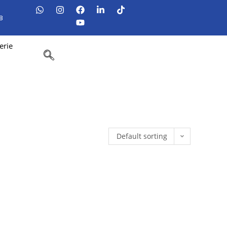
8
erie
Default sorting