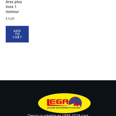
Ares plus
Inox 1
moteur
$
0,00
ADD
TO
CART
Depuis sa création en 1998, LEGA s’est