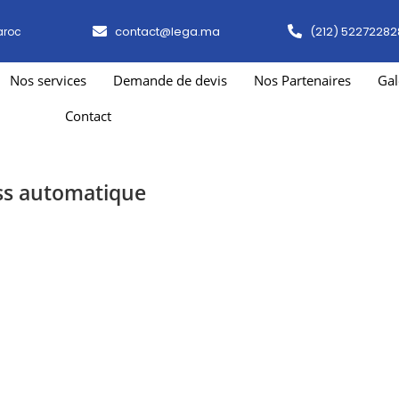
contact@lega.ma
(212) 52272282
aroc
Nos services
Demande de devis
Nos Partenaires
Gal
Contact
ss automatique