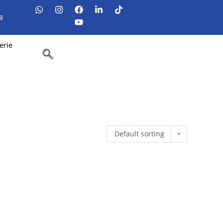
8
erie
Default sorting