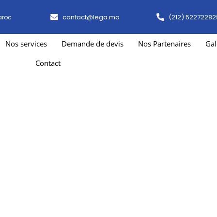
contact@lega.ma
(212) 52272282
aroc
Nos services
Demande de devis
Nos Partenaires
Gal
Contact