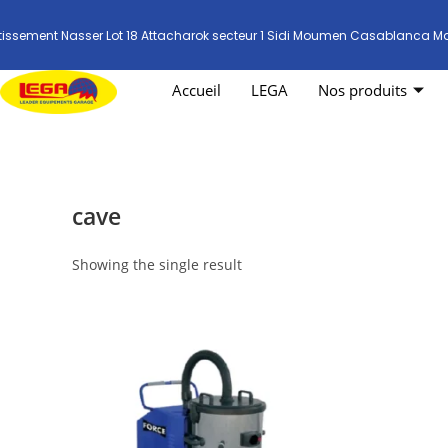
tissement Nasser Lot 18 Attacharok secteur 1 Sidi Moumen Casablanca M
Accueil
LEGA
Nos produits
cave
Showing the single result