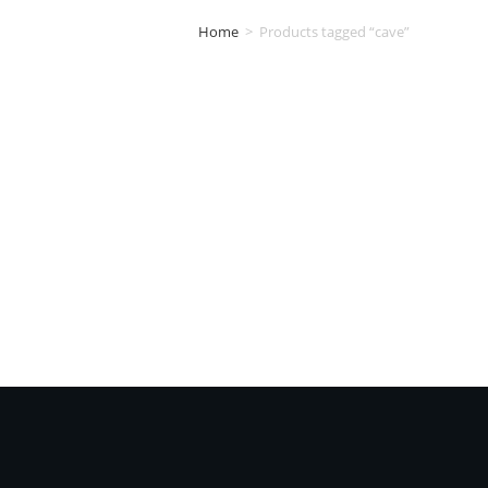
Home
>
Products tagged “cave”