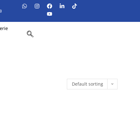
8
erie
Default sorting