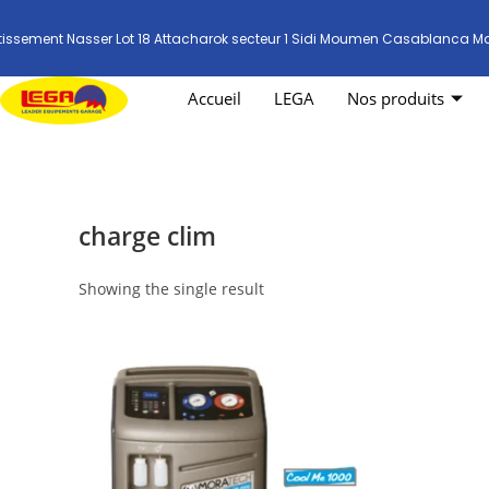
tissement Nasser Lot 18 Attacharok secteur 1 Sidi Moumen Casablanca M
Accueil
LEGA
Nos produits
charge clim
Showing the single result