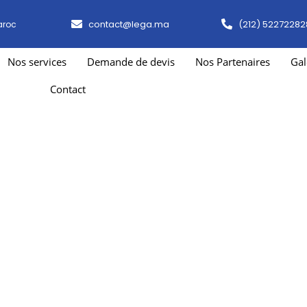
contact@lega.ma
(212) 52272282
aroc
Nos services
Demande de devis
Nos Partenaires
Gal
Contact