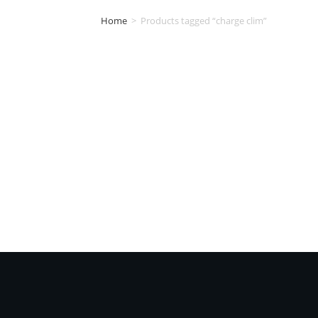
Home
>
Products tagged “charge clim”