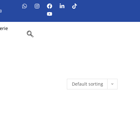
8
erie
Default sorting