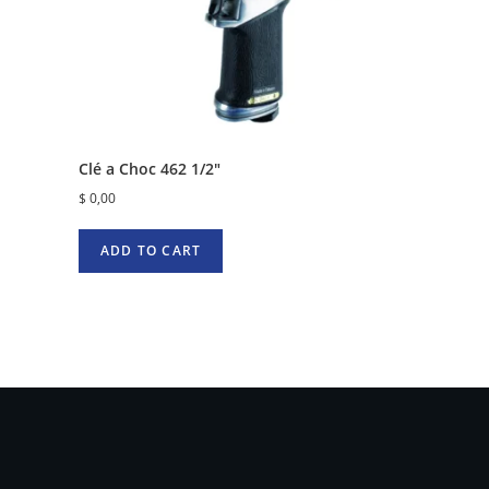
Clé a Choc 462 1/2″
$
0,00
ADD TO CART