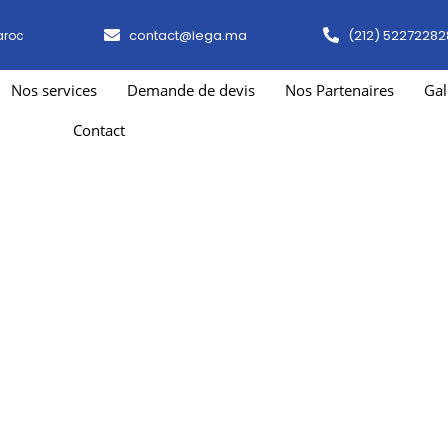
contact@lega.ma
(212) 52272282
aroc
Nos services
Demande de devis
Nos Partenaires
Gal
Contact