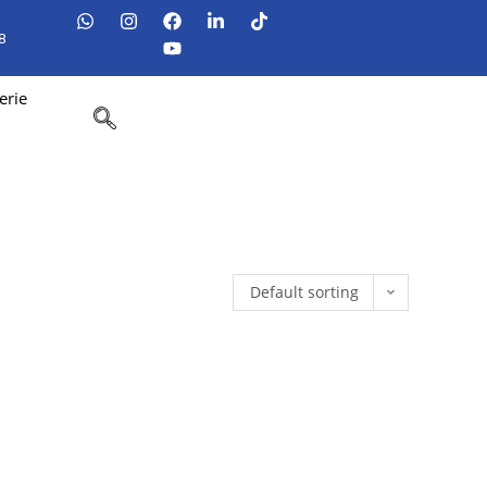
8
erie
Default sorting