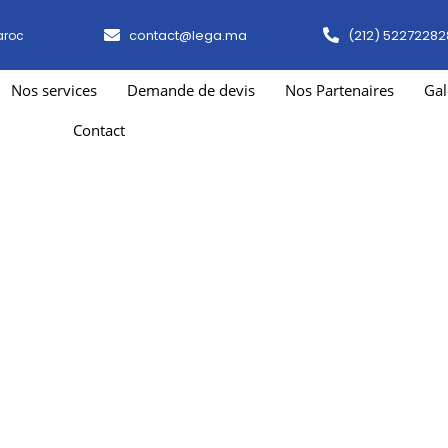
contact@lega.ma
(212) 52272282
aroc
Nos services
Demande de devis
Nos Partenaires
Gal
Contact