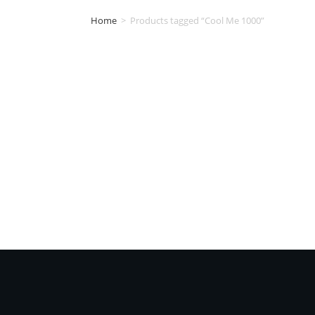
Home
>
Products tagged “Cool Me 1000”