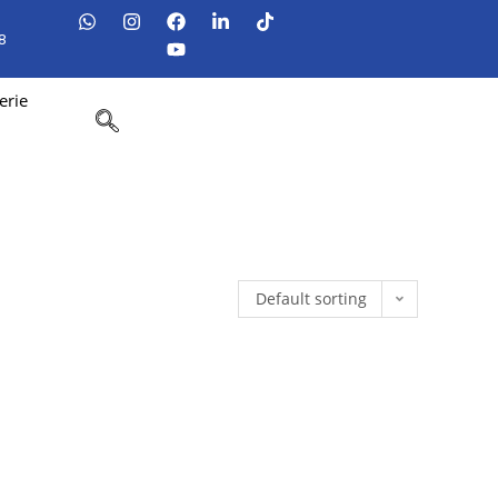
8
erie
Default sorting