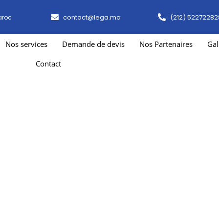
contact@lega.ma
(212) 52272282
aroc
Nos services
Demande de devis
Nos Partenaires
Gal
Contact