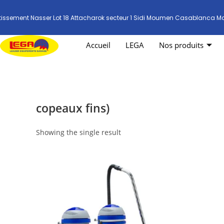
tissement Nasser Lot 18 Attacharok secteur 1 Sidi Moumen Casablanca M
Accueil
LEGA
Nos produits
copeaux fins)
Showing the single result