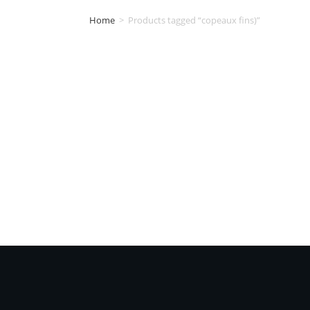
Home
>
Products tagged “copeaux fins)”