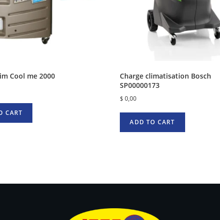
lim Cool me 2000
Charge climatisation Bosch
SP00000173
$
0,00
O CART
ADD TO CART