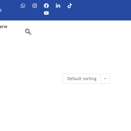
8
erie
Default sorting