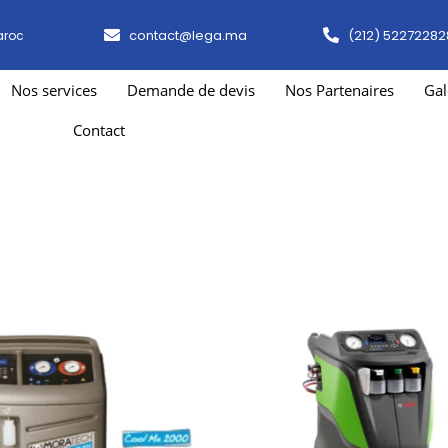
contact@lega.ma
(212) 52272282
aroc
Nos services
Demande de devis
Nos Partenaires
Gal
Contact