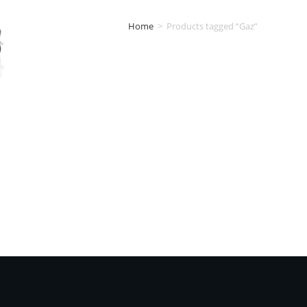
Home
>
Products tagged “Gaz”