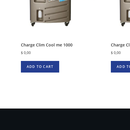
Charge Clim Cool me 1000
Charge C
$
0,00
$
0,00
ADD TO CART
ADD T