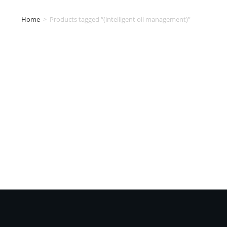
Home
>
Products tagged “(intelligent oil management)”