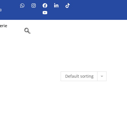
8
erie
Default sorting