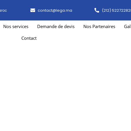
contact@lega.ma
(212) 52272282
aroc
Nos services
Demande de devis
Nos Partenaires
Gal
Contact