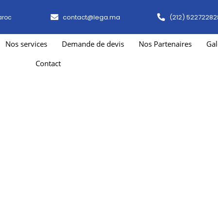
contact@lega.ma
(212) 52272282
aroc
Nos services
Demande de devis
Nos Partenaires
Gal
Contact