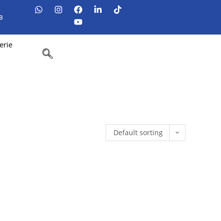
8
erie
Default sorting