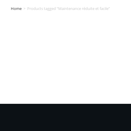
Home
>
Products tagged “Maintenance réduite et facile”