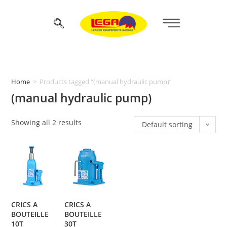
Home
>
Products tagged “(manual hydraulic pump)”
(manual hydraulic pump)
Showing all 2 results
Default sorting
CRICS A
CRICS A
BOUTEILLE
BOUTEILLE
10T
30T