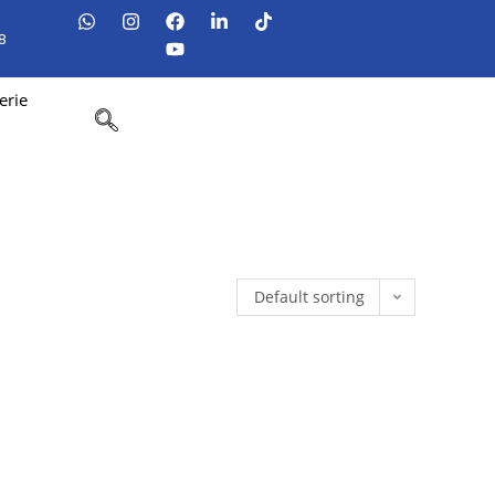
8
erie
Default sorting