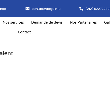
contact@lega.ma
(212) 52272282
aroc
Nos services
Demande de devis
Nos Partenaires
Gal
Contact
alent