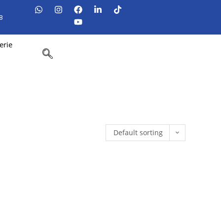
8
erie
Default sorting