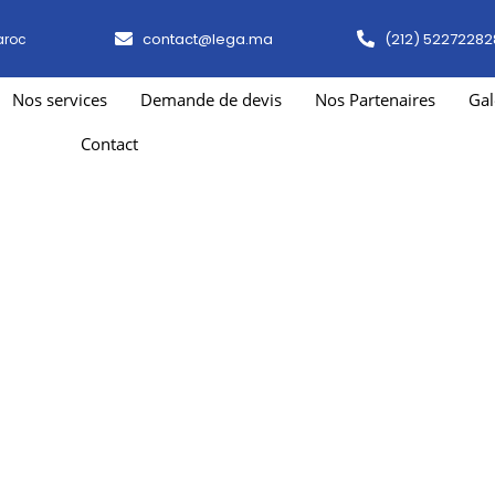
contact@lega.ma
(212) 52272282
aroc
Nos services
Demande de devis
Nos Partenaires
Gal
Contact