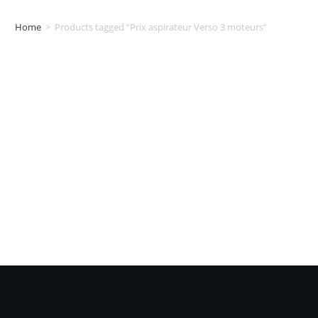
Home
>
Products tagged “Prix aspirateur Verso 3 moteurs”