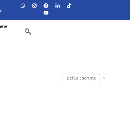
8
erie
Default sorting