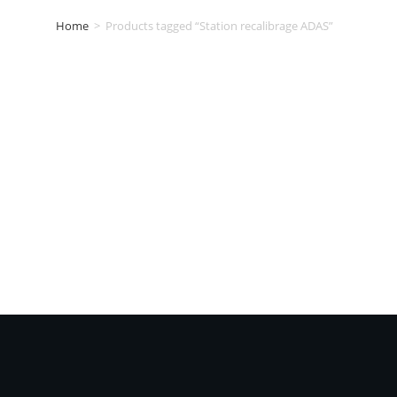
Home
>
Products tagged “Station recalibrage ADAS”