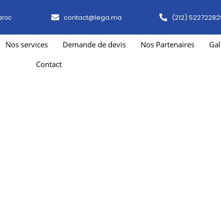
contact@lega.ma
(212) 52272282
aroc
Nos services
Demande de devis
Nos Partenaires
Gal
Contact