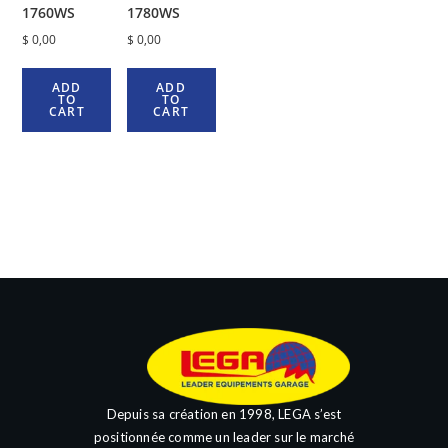
1760WS
1780WS
$
0,00
$
0,00
ADD
ADD
TO
TO
CART
CART
Depuis sa création en 1998, LEGA s’est
positionnée comme un leader sur le marché