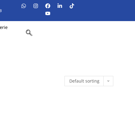
8
erie
Default sorting