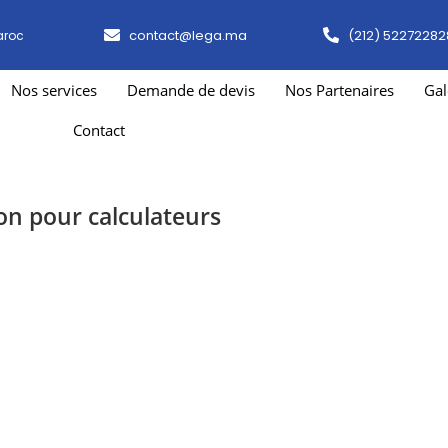
contact@lega.ma
(212) 52272282
aroc
Nos services
Demande de devis
Nos Partenaires
Gal
Contact
n pour calculateurs