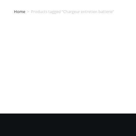
Home
>
Products tagged “Chargeur entretien batterie”