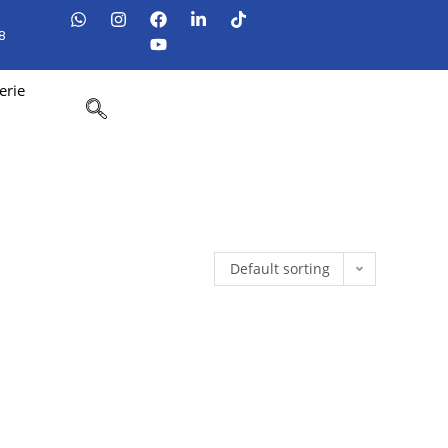
8
erie
Default sorting