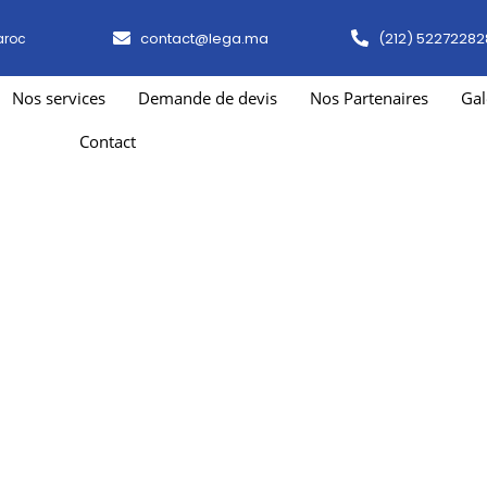
contact@lega.ma
(212) 52272282
aroc
Nos services
Demande de devis
Nos Partenaires
Gal
Contact