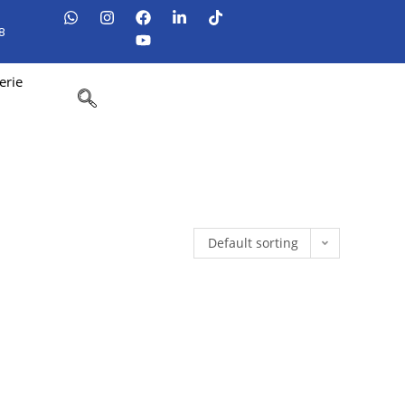
8
erie
Default sorting