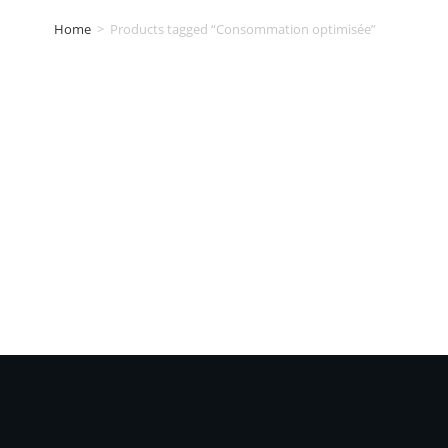
Home
>
Products tagged “Consommation optimisée”