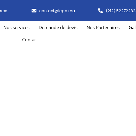
contact@lega.ma
(212) 52272282
aroc
Nos services
Demande de devis
Nos Partenaires
Gal
Contact