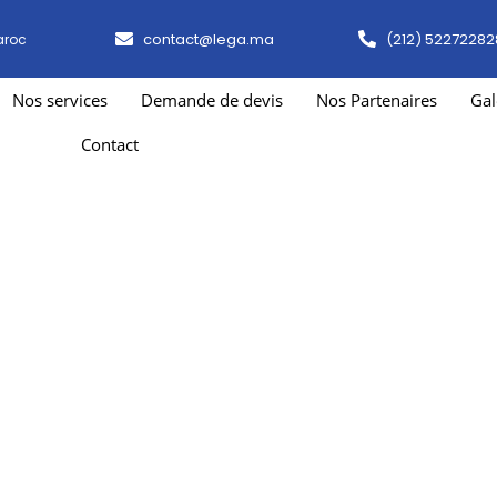
contact@lega.ma
(212) 52272282
aroc
Nos services
Demande de devis
Nos Partenaires
Gal
Contact