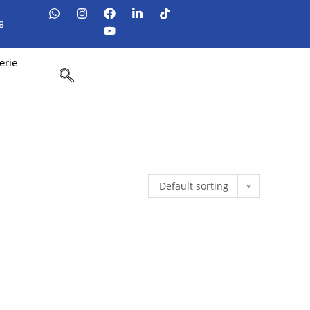
8
erie
Default sorting