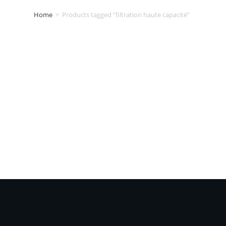
Home
>
Products tagged “filtration haute capacité”