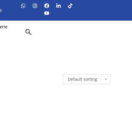
8
erie
Default sorting