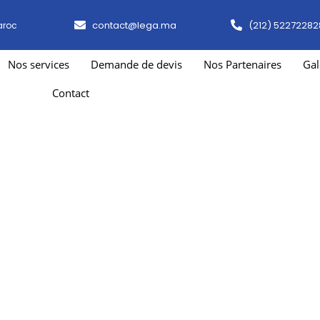
contact@lega.ma
(212) 52272282
aroc
Nos services
Demande de devis
Nos Partenaires
Gal
Contact