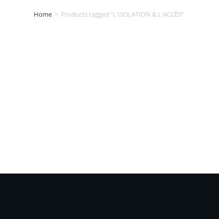
Home
>
Products tagged “L'ISOLATION & L'ACCÈS”